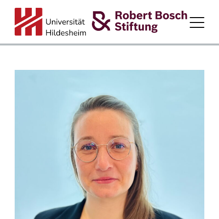
STARTSEITE
ÜBER L.Z.Z.
VISION
ZIELE
PROGRAMMFORMATE
SCHWERPUNKTTHEMEN