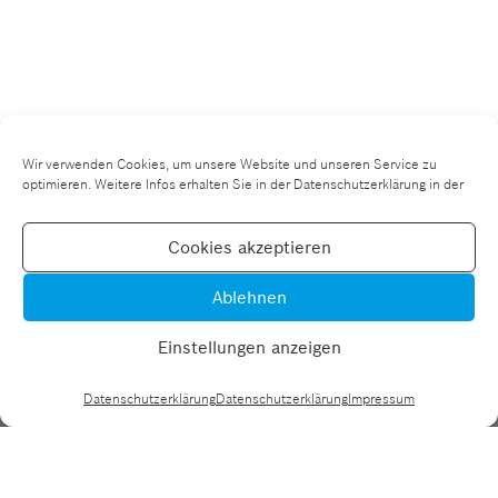
PUBLIKATIONEN
KURZ-EXPERTISEN
AUS DER PRAXIS
AUS DER WISSENSCHAFT
Wir verwenden Cookies, um unsere Website und unseren Service zu
optimieren. Weitere Infos erhalten Sie in der Datenschutzerklärung in der
AUS DEM PROGRAMM
Cookies akzeptieren
NEWSLETTERAUSGABEN
Ablehnen
FORUM
Einstellungen anzeigen
TEAM
Datenschutzerklärung
Datenschutzerklärung
Impressum
NEWSLETTER ANMELDUNG
Datenschutzerklärung
ENGLISH
Impressum