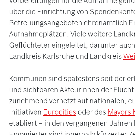
Vorbereitungen für die Aufnahme geflü
über die Einrichtung von Spendenkont
Betreuungsangeboten ehrenamtlich Eng
Aufnahmeplätzen. Viele weitere Landkr
Geflüchteter eingeleitet, darunter a
Landkreis Karlsruhe und Landkreis
Wei
Kommunen sind spätestens seit der er
und sichtbaren Akteurinnen der Flüchtl
zunehmend vernetzt auf nationalen, e
Initiativen
Eurocities
oder des
Mayors 
etabliert – in den vergangenen Jahren
Engagierter sind innerhalb kürzester Z