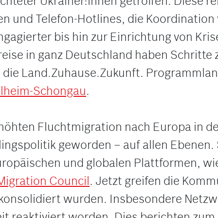
chteter Ukrainer:innen getroffen. Diese
en und Telefon-Hotlines, die Koordinatio
agierter bis hin zur Einrichtung von Kri
eise in ganz Deutschland haben Schritte 
uch die Land.Zuhause.Zukunft. Programmla
lheim-Schongau
.
höhten Fluchtmigration nach Europa in d
ingspolitik geworden – auf allen Ebenen. 
uropäischen und globalen Plattformen, wi
Migration Council
. Jetzt greifen die Komm
 konsolidiert wurden. Insbesondere Netzwe
eit reaktiviert worden. Dies berichten zum